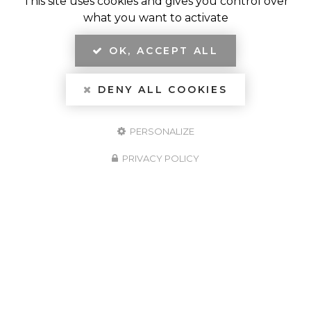
This site uses cookies and gives you control over
what you want to activate
Café Restaurant à Luneau
OK, ACCEPT ALL
LIEU DIT LE BOURG
03130 LUNEAU
04 70 55 09 75
DENY ALL COOKIES
Nos horaires
:
Lundi à Jeudi :
9h
-
16h
Vendredi :
9h
-
22h
PERSONALIZE
Samedi :
9h
-
23h
Dimanche :
9h
-
17h
PRIVACY POLICY
Contactez votre café restaurant à Luneau