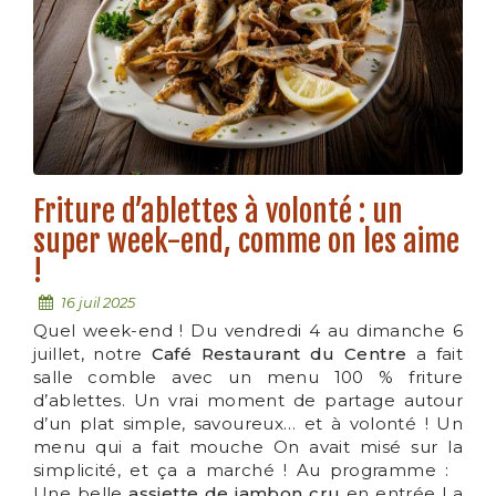
Friture d’ablettes à volonté : un
super week-end, comme on les aime
!
16 juil 2025
Quel week-end ! Du vendredi 4 au dimanche 6
juillet, notre
Café Restaurant du Centre
a fait
salle comble avec un menu 100 % friture
d’ablettes. Un vrai moment de partage autour
d’un plat simple, savoureux… et à volonté ! Un
menu qui a fait mouche On avait misé sur la
simplicité, et ça a marché ! Au programme :
Une belle
assiette de jambon cru
en entrée La